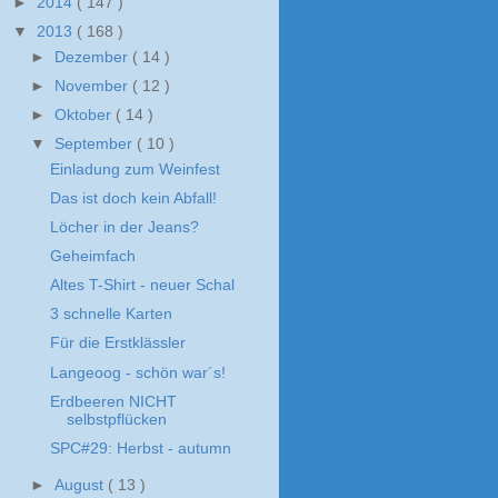
►
2014
( 147 )
▼
2013
( 168 )
►
Dezember
( 14 )
►
November
( 12 )
►
Oktober
( 14 )
▼
September
( 10 )
Einladung zum Weinfest
Das ist doch kein Abfall!
Löcher in der Jeans?
Geheimfach
Altes T-Shirt - neuer Schal
3 schnelle Karten
Für die Erstklässler
Langeoog - schön war´s!
Erdbeeren NICHT
selbstpflücken
SPC#29: Herbst - autumn
►
August
( 13 )