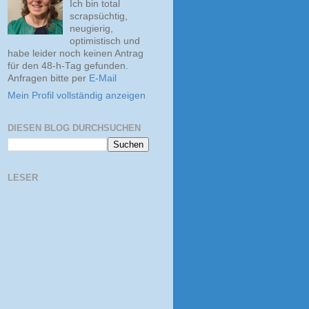
Ich bin total
scrapsüchtig,
neugierig,
optimistisch und
habe leider noch keinen Antrag
für den 48-h-Tag gefunden.
Anfragen bitte per
E-Mail
Mein Profil vollständig anzeigen
DIESEN BLOG DURCHSUCHEN
LESER