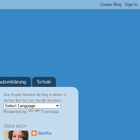
utzerklärung
Schule
Dear English Readers! My Blog Is Written In
German But You Can Use My Translator:
Powered by
Translate
ÜBER MICH
Steffie