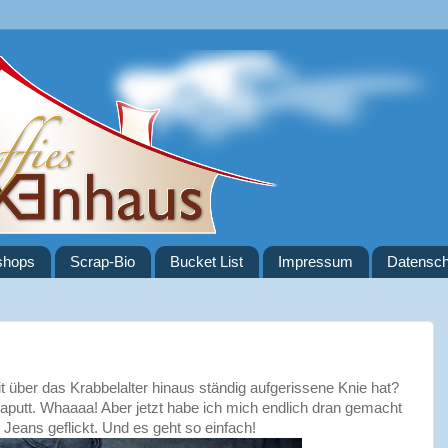
shops
Scrap-Bio
Bucket List
Impressum
Datensch
t über das Krabbelalter hinaus ständig aufgerissene Knie hat?
kaputt. Whaaaa! Aber jetzt habe ich mich endlich dran gemacht
 Jeans geflickt. Und es geht so einfach!