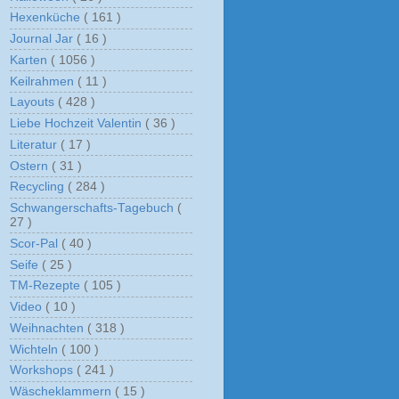
Hexenküche
( 161 )
Journal Jar
( 16 )
Karten
( 1056 )
Keilrahmen
( 11 )
Layouts
( 428 )
Liebe Hochzeit Valentin
( 36 )
Literatur
( 17 )
Ostern
( 31 )
Recycling
( 284 )
Schwangerschafts-Tagebuch
(
27 )
Scor-Pal
( 40 )
Seife
( 25 )
TM-Rezepte
( 105 )
Video
( 10 )
Weihnachten
( 318 )
Wichteln
( 100 )
Workshops
( 241 )
Wäscheklammern
( 15 )