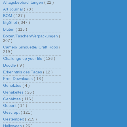
Alltagsbeobachtungen
( 22 )
Art Journal
( 78 )
BOM
( 137 )
BigShot
( 347 )
Blüten
( 115 )
Boxen/Taschen/Verpackungen
(
307 )
Cameo/ Silhouette/ Craft Robo
(
219 )
Challenge up your life
( 126 )
Doodle
( 9 )
Erkenntnis des Tages
( 12 )
Free Downloads
( 18 )
Geholztes
( 4 )
Gehäkeltes
( 26 )
Genähtes
( 116 )
Geperlt
( 14 )
Gescrapt
( 121 )
Gestempelt
( 215 )
Halloween
( 26 )