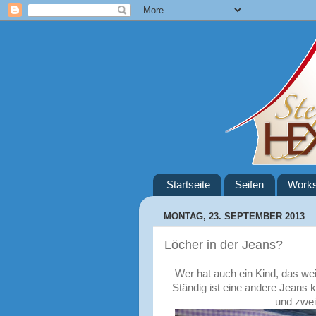
Startseite
Seifen
Work
MONTAG, 23. SEPTEMBER 2013
Löcher in der Jeans?
Wer hat auch ein Kind, das wei
Ständig ist eine andere Jeans 
und zwei