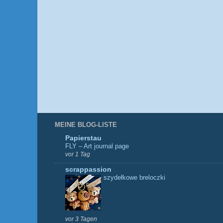
MEINE BLOG-LISTE
Papierstau
FLY – Art journal page
vor 1 Tag
scrappassion
szydełkowe breloczki
vor 3 Tagen