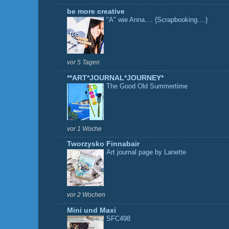
be more creative
"A" wie Anna.... {Scrapbooking....}
vor 5 Tagen
**ART*JOURNAL*JOURNEY*
The Good Old Summertime
vor 1 Woche
Tworzysko Finnabair
Art journal page by Lanette
vor 2 Wochen
Mini und Maxi
SFC498